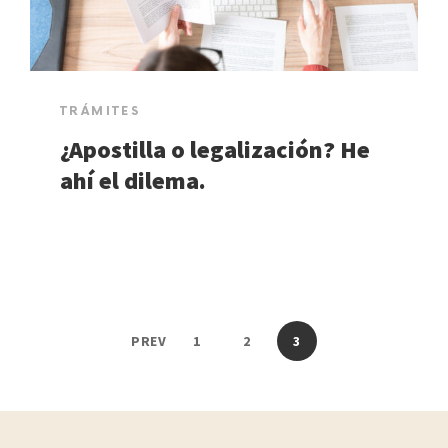
TRÁMITES
¿Apostilla o legalización? He
ahí el dilema.
PREV
1
2
3