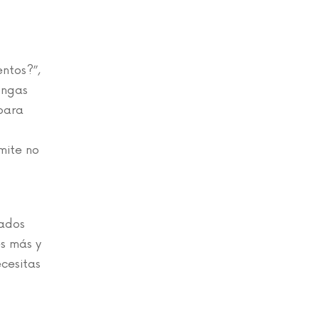
entos?”,
ongas
para
mite no
tados
es más y
ecesitas