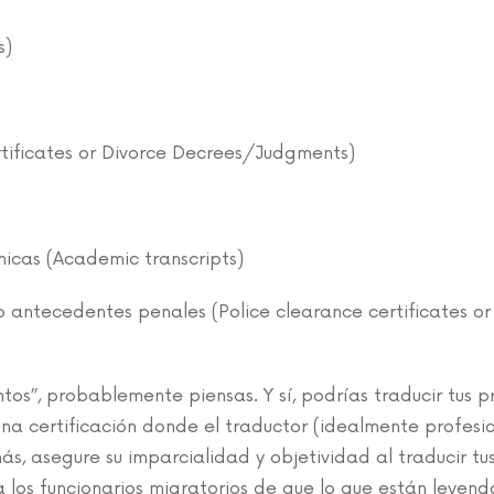
s)
rtificates or Divorce Decrees/Judgments)
micas (Academic transcripts)
o antecedentes penales (Police clearance certificates o
tos”, probablemente piensas. Y sí, podrías traducir tus p
na certificación donde el traductor (idealmente profesio
ás, asegure su imparcialidad y objetividad al traducir tu
los funcionarios migratorios de que lo que están leyend