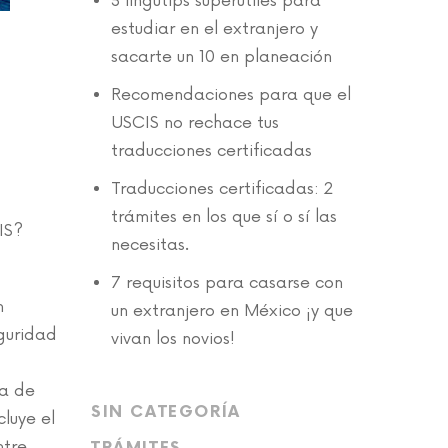
3 lingutips superútiles para
estudiar en el extranjero y
sacarte un 10 en planeación
Recomendaciones para que el
USCIS no rechace tus
traducciones certificadas
Traducciones certificadas: 2
trámites en los que sí o sí las
IS?
necesitas.
7 requisitos para casarse con
n
un extranjero en México ¡y que
eguridad
vivan los novios!
ga de
SIN CATEGORÍA
cluye el
ntre