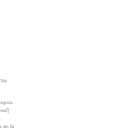
r No
ropios
nal)
s
o en la