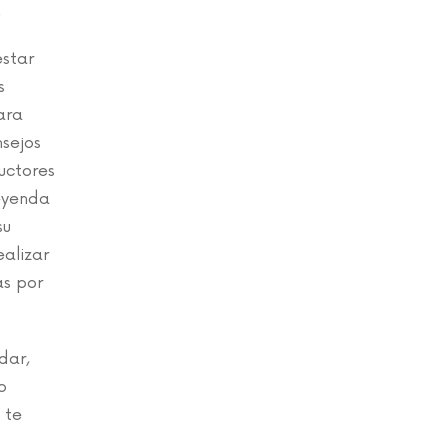
.
estar
s
ara
nsejos
uctores
leyenda
su
alizar
as por
dar,
o
 te