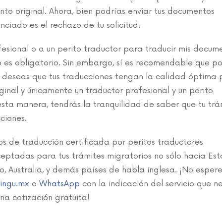
to original. Ahora, bien podrías enviar tus documentos
nciado es el rechazo de tu solicitud.
fesional o a un perito traductor para traducir mis docum
no es obligatorio. Sin embargo, sí es recomendable que p
i deseas que tus traducciones tengan la calidad óptima 
iginal y únicamente un traductor profesional y un perito
sta manera, tendrás la tranquilidad de saber que tu trá
ciones.
os de traducción certificada por peritos traductores
ceptadas para tus trámites migratorios no sólo hacia Es
o, Australia, y demás países de habla inglesa. ¡No esper
lingu.mx
o
WhatsApp
con la indicación del servicio que n
na cotización gratuita!