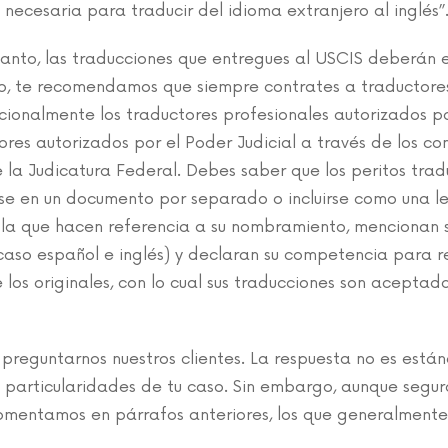
ecesaria para traducir del idioma extranjero al inglés”
 tanto, las traducciones que entregues al USCIS deberán 
isto, te recomendamos que siempre contrates a traductore
icionalmente los traductores profesionales autorizados p
tores autorizados por el Poder Judicial a través de los co
e la Judicatura Federal. Debes saber que los peritos trad
rse en un documento por separado o incluirse como una 
n la que hacen referencia a su nombramiento, mencionan 
aso español e inglés) y declaran su competencia para re
 los originales, con lo cual sus traducciones son aceptad
preguntarnos nuestros clientes. La respuesta no es están
 particularidades de tu caso. Sin embargo, aunque segur
mentamos en párrafos anteriores, los que generalmente