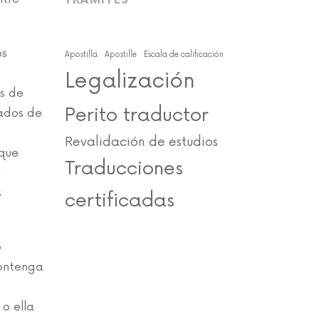
TRÁMITES
os
Apostilla
Apostille
Escala de calificación
Legalización
s de
Perito traductor
tados de
Revalidación de estudios
 que
Traducciones
e
s
certificadas
o
contenga
 o ella