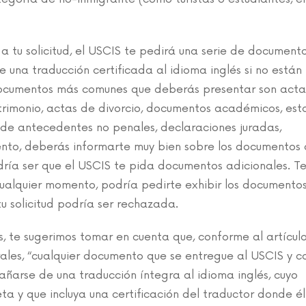
 tu solicitud, el USCIS te pedirá una serie de document
 una traducción certificada al idioma inglés si no están
 documentos más comunes que deberás presentar son acta
trimonio, actas de divorcio, documentos académicos, es
s de antecedentes no penales, declaraciones juradas,
mento, deberás informarte muy bien sobre los documentos
dría ser que el USCIS te pida documentos adicionales. T
ualquier momento, podría pedirte exhibir los documento
 tu solicitud podría ser rechazada.
 te sugerimos tomar en cuenta que, conforme al artícul
rales, “cualquier documento que se entregue al USCIS y 
ñarse de una traducción íntegra al idioma inglés, cuyo
ta y que incluya una certificación del traductor donde él