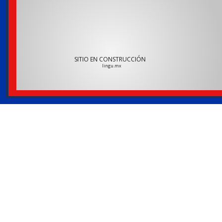
S
I
T
I
O
E
N
C
O
N
S
T
R
U
C
C
I
Ó
N
lingu.mx